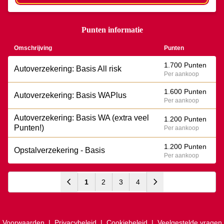
Punten informatie
Omschrijving
Punten
1.700 Punten
Autoverzekering: Basis All risk
Per aankoop
1.600 Punten
Autoverzekering: Basis WAPlus
Per aankoop
Autoverzekering: Basis WA (extra veel
1.200 Punten
Punten!)
Per aankoop
1.200 Punten
Opstalverzekering - Basis
Per aankoop
chevron_left
chevron_right
1
2
3
4
Voorwaarden
|
Privacybeleid
|
Cookiebeleid
|
Veelgestelde vragen