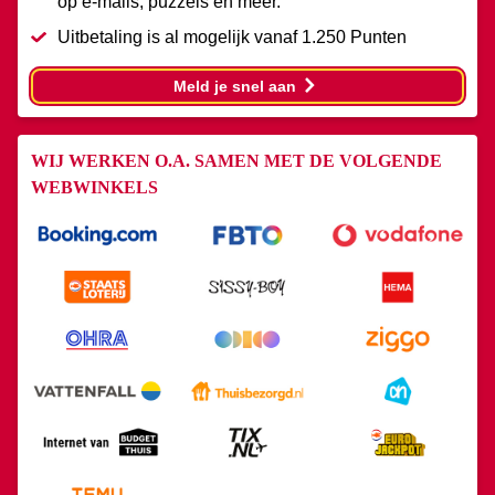
op e-mails, puzzels en meer.
Uitbetaling is al mogelijk vanaf 1.250 Punten
chevron_right
Meld je snel aan
WIJ WERKEN O.A. SAMEN MET DE VOLGENDE
WEBWINKELS